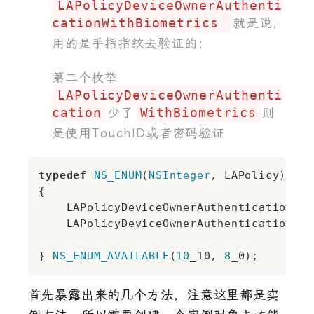
LAPolicyDeviceOwnerAuthenti
cationWithBiometrics
就是说，
用的是手指指纹去验证的；
第二个枚举
LAPolicyDeviceOwnerAuthenti
cation
少了
WithBiometrics
则
是使用TouchID或者密码验证
typedef
NS_ENUM
(
NSInteger
, LAPolicy)

{

    LAPolicyDeviceOwnerAuthenticationWit
    LAPolicyDeviceOwnerAuthentication

} 
NS_ENUM_AVAILABLE
(
10
_10, 
8
首先暴露出来的几个方法，注意这里都是实