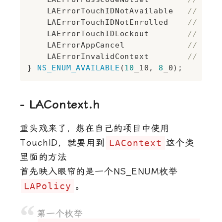
    LAErrorTouchIDNotAvailable  	
// 用户
    LAErrorTouchIDNotEnrolled   	
// 用
    LAErrorTouchIDLockout       	
// 用
    LAErrorAppCancel            	
// 在验
    LAErrorInvalidContext   		
// 请
} 
NS_ENUM_AVAILABLE
(
10
_10, 
8
- LAContext.h
重头戏来了，想在自己的项目中使用
TouchID，就要用到
LAContext
这个类
里面的方法
首先映入眼帘的是一个NS_ENUM枚举
LAPolicy
。
第一个枚举