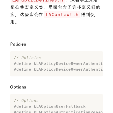
是公共宏定义类，里面包含了许多定义好的
宏，这些宏会在
LAContext.h
得到使
用。
Policies
// Policies
#
define
 kLAPolicyDeviceOwnerAuthenticati
#
define
 kLAPolicyDeviceOwnerAuthenticati
Options
// Options
#
define
 kLAOptionUserFallback           
#
define
 kLAOptionAuthenticationReason   