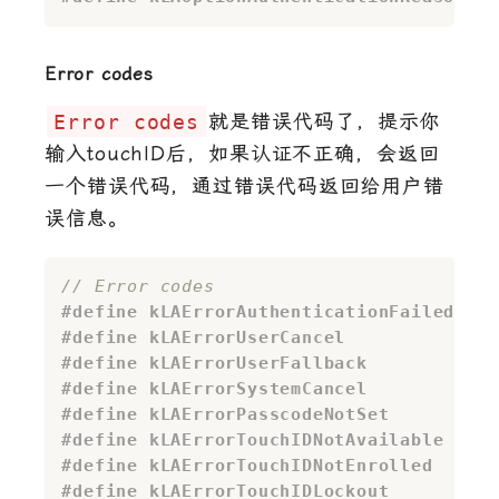
Error codes
Error codes
就是错误代码了，提示你
输入touchID后，如果认证不正确，会返回
一个错误代码，通过错误代码返回给用户错
误信息。
// Error codes
#
define
 kLAErrorAuthenticationFailed    
#
define
 kLAErrorUserCancel              
#
define
 kLAErrorUserFallback            
#
define
 kLAErrorSystemCancel            
#
define
 kLAErrorPasscodeNotSet          
#
define
 kLAErrorTouchIDNotAvailable     
#
define
 kLAErrorTouchIDNotEnrolled      
#
define
 kLAErrorTouchIDLockout          