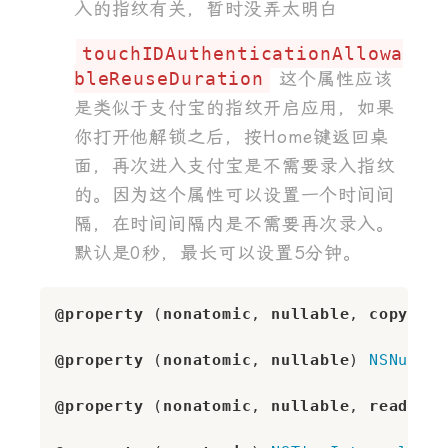
入的指纹有关，暂时没弄太明白
touchIDAuthenticationAllowa
bleReuseDuration
这个属性应该
是类似于支付宝的指纹开启应用，如果
你打开他解锁之后，按Home键返回桌
面，再次进入支付宝是不需要录入指纹
的。因为这个属性可以设置一个时间间
隔，在时间间隔内是不需要再次录入。
默认是0秒，最长可以设置5分钟。
@property
 (
nonatomic
, 
nullable
, 
copy
) 
NS
@property
 (
nonatomic
, 
nullable
) 
NSNumber
@property
 (
nonatomic
, 
nullable
, 
readonly