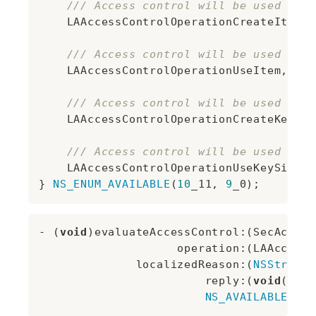
/// Access control will be used for 
    LAAccessControlOperationCreateItem,

/// Access control will be used for 
    LAAccessControlOperationUseItem,

/// Access control will be used for 
    LAAccessControlOperationCreateKey,

/// Access control will be used for 
    LAAccessControlOperationUseKeySign

} 
NS_ENUM_AVAILABLE
(
10
_11, 
9
- (
void
)evaluateAccessControl:(SecAccess
                    operation:(LAAccessC
              localizedReason:(
NSString
 
                        reply:(
void
(^)(
B
NS_AVAILABLE
(
10
_