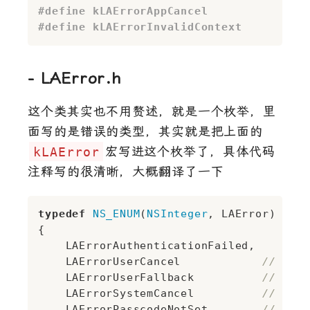
#
define
 kLAErrorAppCancel               
#
define
 kLAErrorInvalidContext          
- LAError.h
这个类其实也不用赘述，就是一个枚举，里
面写的是错误的类型，其实就是把上面的
kLAError
宏写进这个枚举了，具体代码
注释写的很清晰，大概翻译了一下
typedef
NS_ENUM
(
NSInteger
, LAError)

{

    LAErrorAuthenticationFailed, 	
//
    LAErrorUserCancel           	
// 用
    LAErrorUserFallback         	
// 用
    LAErrorSystemCancel         	
// 被
    LAErrorPasscodeNotSet       	
// 用户