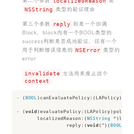
第二个参数
localizedReason
是
NSString
类型的验证理由
第三个参数
reply
则是一个回调
Block，block内有一个BOOL类型的
success判断是否成功验证，还有一个
用于判断错误信息的
NSError
类型的
error
invalidate
方法用来废止这个
context
- (
BOOL
)canEvaluatePolicy:(LAPolicy)poli
- (
void
)evaluatePolicy:(LAPolicy)policy

       localizedReason:(
NSString
 *)local
                 reply:(
void
(^)(
BOOL
 suc